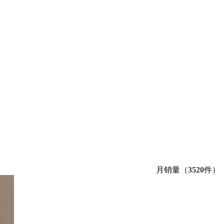
月销量（
3520
件
）