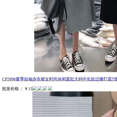
CP599#夏季短袖连衣裙女时尚休闲遮肚大码中长款过膝打底T
批发价格 ：
￥13