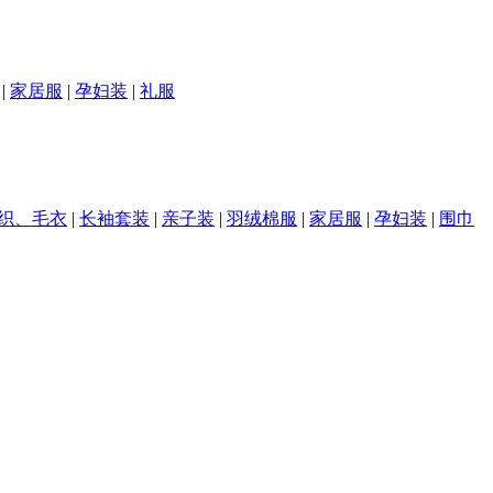
|
家居服
|
孕妇装
|
礼服
织、毛衣
|
长袖套装
|
亲子装
|
羽绒棉服
|
家居服
|
孕妇装
|
围巾