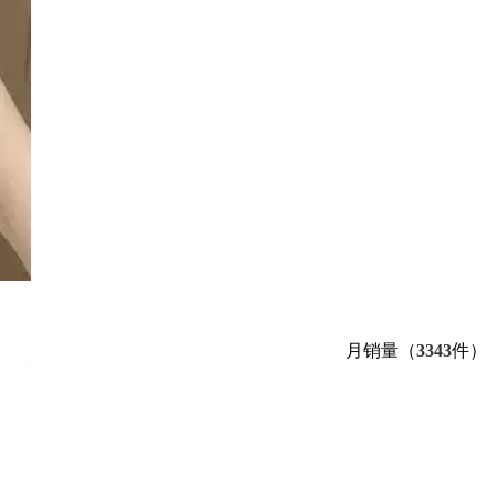
月销量（
3343
件
）