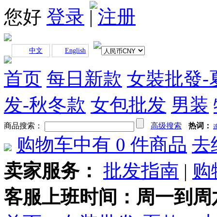
您好
登录
|
注册
中文
English
首页
每日新款
女裝批發-
发-秋冬款
女包批发
男装
商品搜索：
高级搜索
热词：
购物车中有
0
件商品
去
卖家服务：
批发指南
|
购
客服上班时间：周一到周六早上