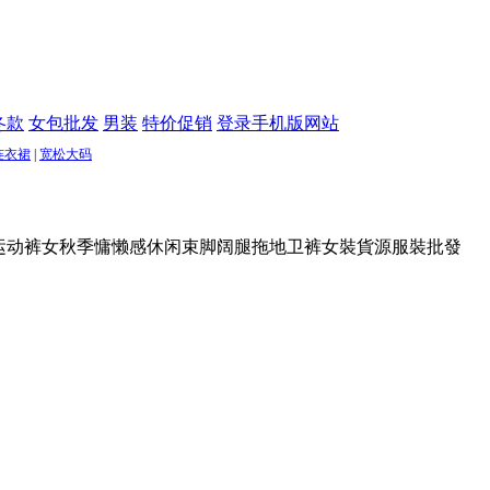
冬款
女包批发
男装
特价促销
登录手机版网站
连衣裙
|
宽松大码
撞色运动裤女秋季慵懒感休闲束脚阔腿拖地卫裤女裝貨源服裝批發