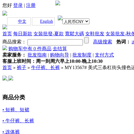
您好
登录
|
注册
中文
English
首页
每日新款
女裝批發-夏款
寬鬆大碼
女鞋批发
女装批发-秋
商品搜索：
高级搜索
热词：
购物车中有
0
件商品
去结算
卖家服务：
批发指南
|
购物向导
|
批发制度
|
支付方式
客服上班时间：周一到周六早上10:00-晚上10:30
首页
裤子
牛仔裤、长裤
MY13567# 美式三条杠街头
>
>
>
商品分类
• 短裤、短裙
• 牛仔裤、长裤
• 连体裤