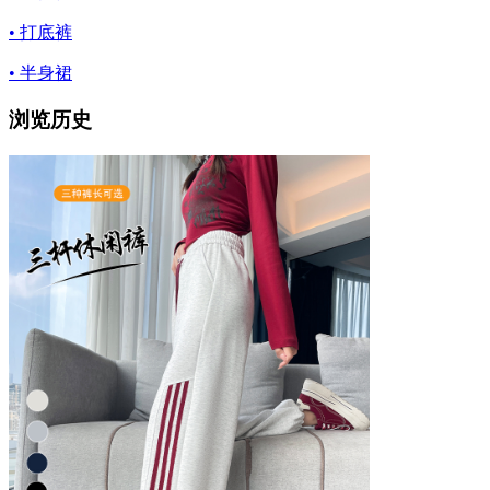
• 打底裤
• 半身裙
浏览历史