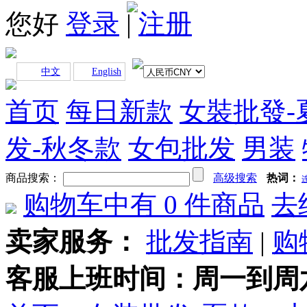
您好
登录
|
注册
中文
English
首页
每日新款
女裝批發-
发-秋冬款
女包批发
男装
商品搜索：
高级搜索
热词：
购物车中有
0
件商品
去
卖家服务：
批发指南
|
购
客服上班时间：周一到周六早上