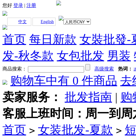
您好
登录
|
注册
中文
English
首页
每日新款
女裝批發-
发-秋冬款
女包批发
男装
商品搜索：
高级搜索
热词：
购物车中有
0
件商品
去
卖家服务：
批发指南
|
购
客服上班时间：周一到周六早上
首页
女装批发-夏款
>
>