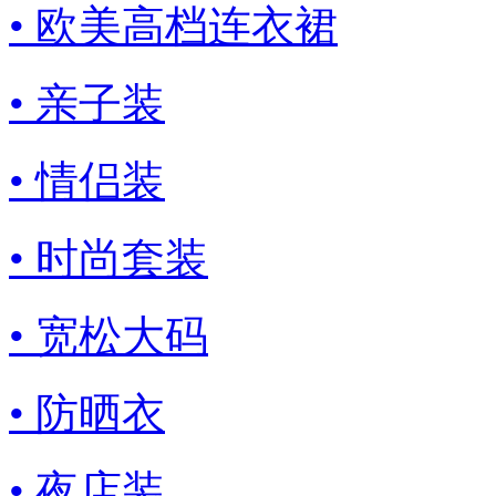
• 欧美高档连衣裙
• 亲子装
• 情侣装
• 时尚套装
• 宽松大码
• 防晒衣
• 夜店装