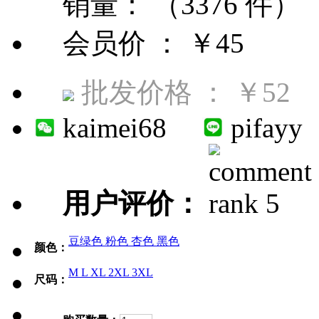
销量： （3376 件）
会员价 ：
￥45
批发价格 ：
￥52
kaimei68
pifayy
用户评价：
豆绿色
粉色
杏色
黑色
颜色：
M
L
XL
2XL
3XL
尺码：