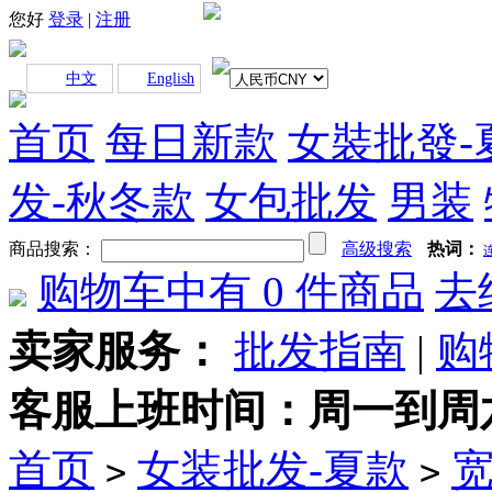
您好
登录
|
注册
中文
English
首页
每日新款
女裝批發-
发-秋冬款
女包批发
男装
商品搜索：
高级搜索
热词：
购物车中有
0
件商品
去
卖家服务：
批发指南
|
购
客服上班时间：周一到周六早上
首页
女装批发-夏款
>
>