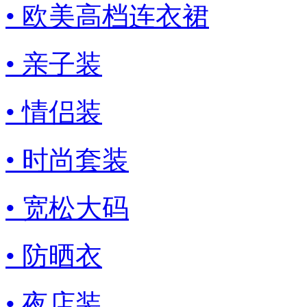
• 欧美高档连衣裙
• 亲子装
• 情侣装
• 时尚套装
• 宽松大码
• 防晒衣
• 夜店装