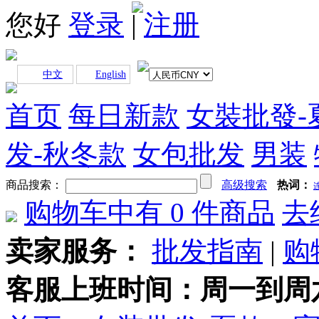
您好
登录
|
注册
中文
English
首页
每日新款
女裝批發-
发-秋冬款
女包批发
男装
商品搜索：
高级搜索
热词：
购物车中有
0
件商品
去
卖家服务：
批发指南
|
购
客服上班时间：周一到周六早上