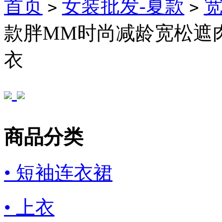
首页
女装批发-夏款
>
>
款胖MM时尚减龄宽松遮
衣
商品分类
• 短袖连衣裙
• 上衣