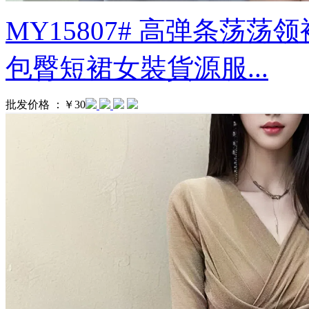
MY15807# 高弹条荡
包臀短裙女裝貨源服...
批发价格 ：
￥30