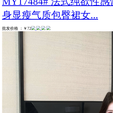
MY17484# 法式纯欲
身显瘦气质包臀裙女...
批发价格 ：
￥72