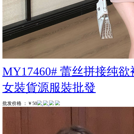
MY17460# 蕾丝拼接
女裝貨源服裝批發
批发价格 ：
￥50