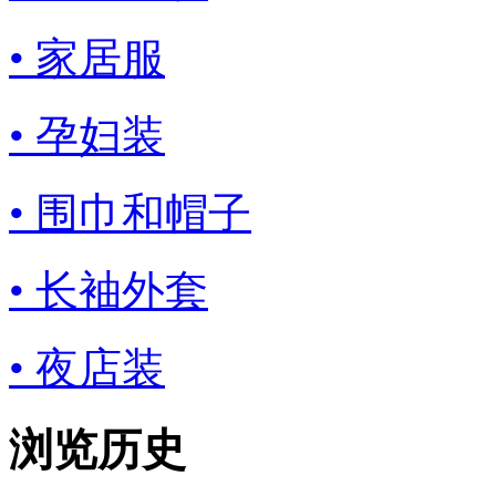
• 家居服
• 孕妇装
• 围巾和帽子
• 长袖外套
• 夜店装
浏览历史