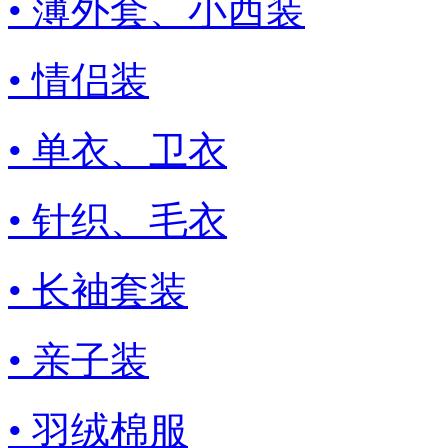
• 薄外套、小西装
• 情侣装
• 单衣、卫衣
• 针织、毛衣
• 长袖套装
• 亲子装
• 羽绒棉服