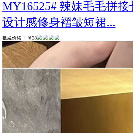
MY16525# 辣妹毛毛
设计感修身褶皱短裙...
批发价格 ：
￥28