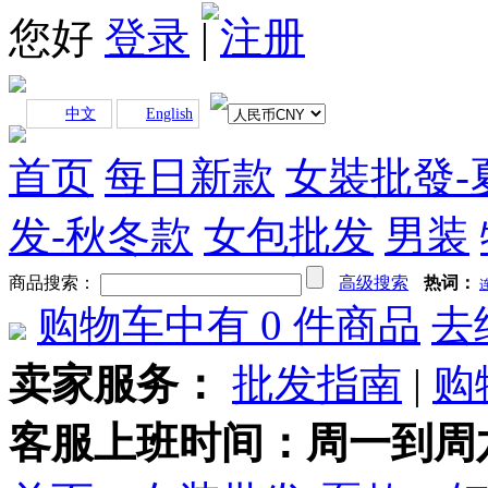
您好
登录
|
注册
中文
English
首页
每日新款
女裝批發-
发-秋冬款
女包批发
男装
商品搜索：
高级搜索
热词：
购物车中有
0
件商品
去
卖家服务：
批发指南
|
购
客服上班时间：周一到周六早上