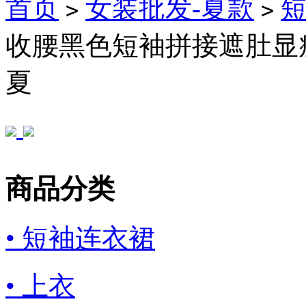
首页
女装批发-夏款
>
>
收腰黑色短袖拼接遮肚显
夏
商品分类
• 短袖连衣裙
• 上衣