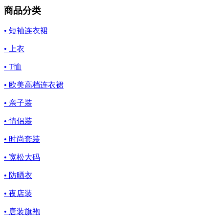
商品分类
• 短袖连衣裙
• 上衣
• T恤
• 欧美高档连衣裙
• 亲子装
• 情侣装
• 时尚套装
• 宽松大码
• 防晒衣
• 夜店装
• 唐装旗袍