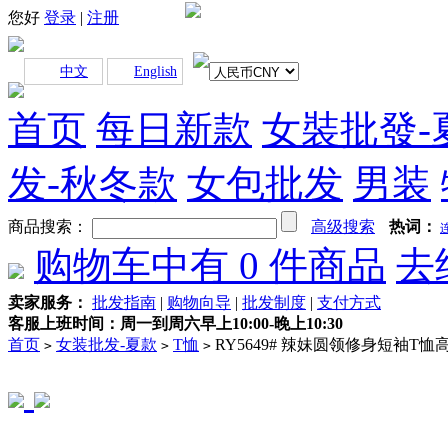
您好
登录
|
注册
中文
English
首页
每日新款
女裝批發-
发-秋冬款
女包批发
男装
商品搜索：
高级搜索
热词：
购物车中有
0
件商品
去
卖家服务：
批发指南
|
购物向导
|
批发制度
|
支付方式
客服上班时间：周一到周六早上10:00-晚上10:30
首页
女装批发-夏款
T恤
RY5649# 辣妹圆领修身短袖T恤
>
>
>