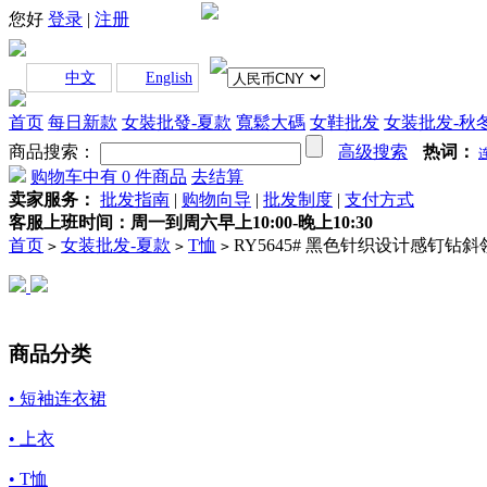
您好
登录
|
注册
中文
English
首页
每日新款
女裝批發-夏款
寬鬆大碼
女鞋批发
女装批发-秋
商品搜索：
高级搜索
热词：
购物车中有
0
件商品
去结算
卖家服务：
批发指南
|
购物向导
|
批发制度
|
支付方式
客服上班时间：周一到周六早上10:00-晚上10:30
首页
女装批发-夏款
T恤
RY5645# 黑色针织设计感钉钻
>
>
>
商品分类
• 短袖连衣裙
• 上衣
• T恤