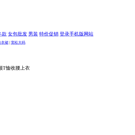
冬款
女包批发
男装
特价促销
登录手机版网站
连衣裙
|
宽松大码
斜领T恤收腰上衣