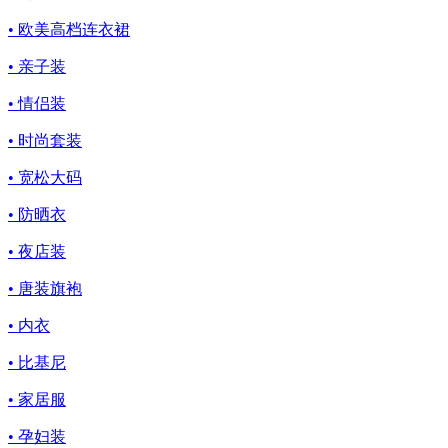
• 欧美高档连衣裙
• 亲子装
• 情侣装
• 时尚套装
• 宽松大码
• 防晒衣
• 夜店装
• 唐装旗袍
• 内衣
• 比基尼
• 家居服
• 孕妇装