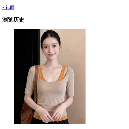
• 礼服
浏览历史