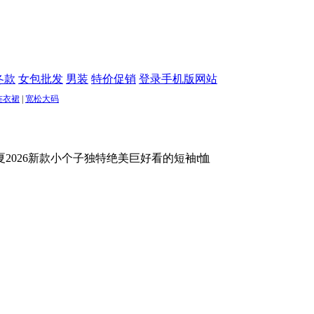
冬款
女包批发
男装
特价促销
登录手机版网站
连衣裙
|
宽松大码
女夏2026新款小个子独特绝美巨好看的短袖t恤