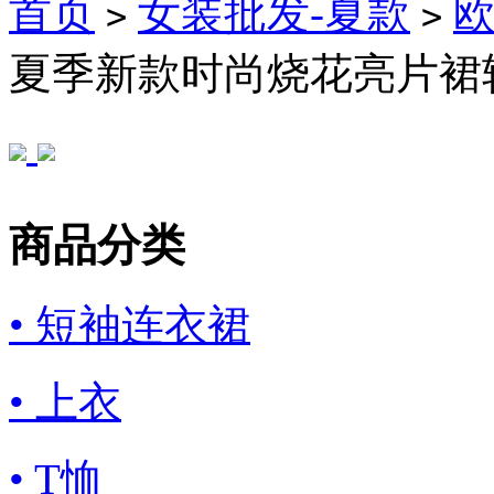
首页
女装批发-夏款
>
>
夏季新款时尚烧花亮片裙
商品分类
• 短袖连衣裙
• 上衣
• T恤