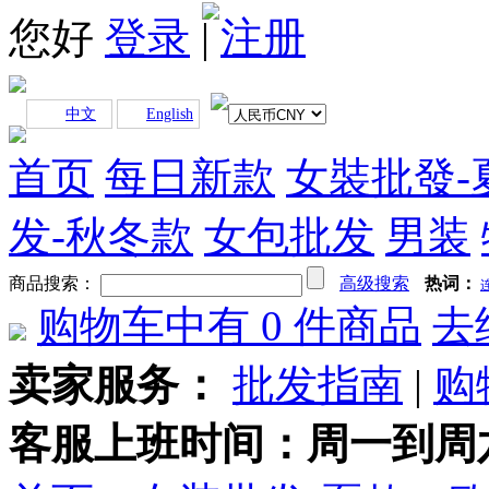
您好
登录
|
注册
中文
English
首页
每日新款
女裝批發-
发-秋冬款
女包批发
男装
商品搜索：
高级搜索
热词：
购物车中有
0
件商品
去
卖家服务：
批发指南
|
购
客服上班时间：周一到周六早上